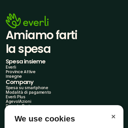
Amiamo farti
la spesa
Spesa insieme
Everli
Province Attive
Insegne
Company
Spesa su smartphone
Modalità di pagamento
Everli Plus
AgevolAzioni
Diventa Partner
Advertise with Us
Everli Shoppers
We use cookies
About Us
Scopri chi siamo