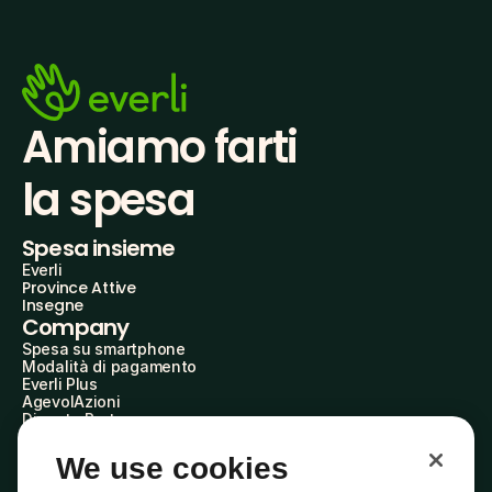
Amiamo farti
la spesa
Spesa insieme
Everli
Province Attive
Insegne
Company
Spesa su smartphone
Modalità di pagamento
Everli Plus
AgevolAzioni
Diventa Partner
Advertise with Us
Everli Shoppers
We use cookies
About Us