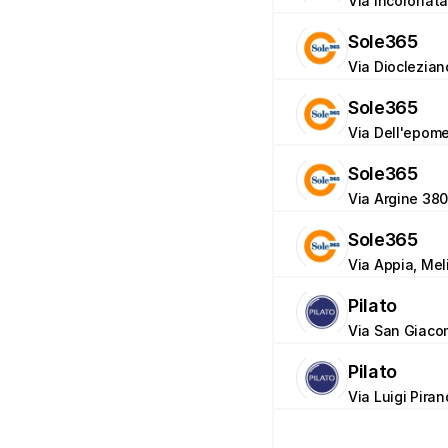
Via Incoronata
Sole365
Via Dioclezian
Sole365
Via Dell'epome
Sole365
Via Argine 380
Sole365
Via Appia, Mel
Pilato
Via San Giacom
Pilato
Via Luigi Piran