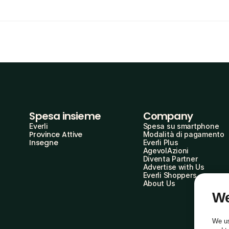
Spesa insieme
Company
Everli
Spesa su smartphone
Province Attive
Modalità di pagamento
Insegne
Everli Plus
AgevolAzioni
Diventa Partner
Advertise with Us
Everli Shoppers
About Us
We
We us