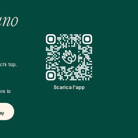
ano
hi tap. 
Scarica l'app
e la 