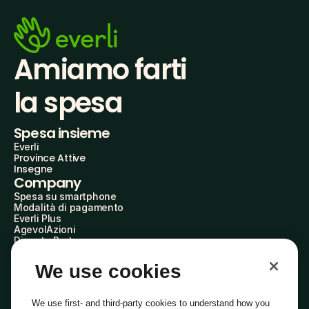
Amiamo farti
la spesa
Spesa insieme
Everli
Province Attive
Insegne
Company
Spesa su smartphone
Modalità di pagamento
Everli Plus
AgevolAzioni
Diventa Partner
Advertise with Us
Everli Shoppers
We use cookies
About Us
Scopri chi siamo
Everli News
We use first- and third-party cookies to understand how you