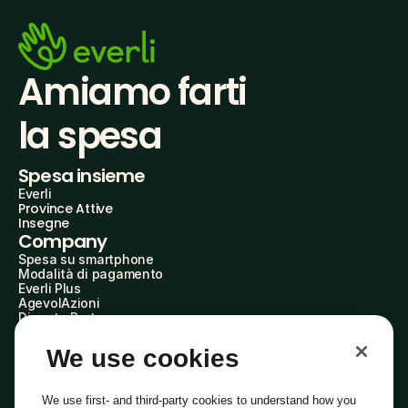
Amiamo farti
la spesa
Spesa insieme
Everli
Province Attive
Insegne
Company
Spesa su smartphone
Modalità di pagamento
Everli Plus
AgevolAzioni
Diventa Partner
Advertise with Us
Everli Shoppers
We use cookies
About Us
Scopri chi siamo
Everli News
We use first- and third-party cookies to understand how you