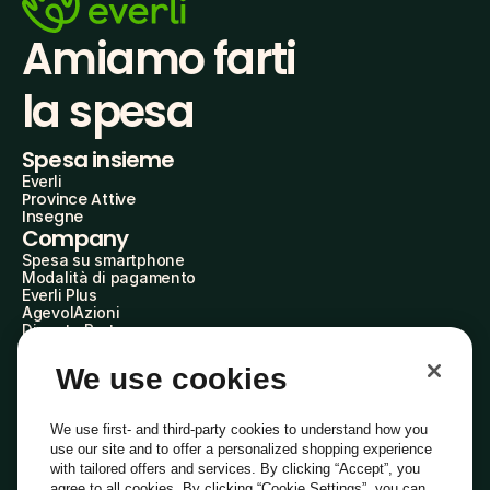
Amiamo farti
la spesa
Spesa insieme
Everli
Province Attive
Insegne
Company
Spesa su smartphone
Modalità di pagamento
Everli Plus
AgevolAzioni
Diventa Partner
Advertise with Us
Everli Shoppers
We use cookies
About Us
Scopri chi siamo
Everli News
We use first- and third-party cookies to understand how you
Domande frequenti
use our site and to offer a personalized shopping experience
Lavora con noi
with tailored offers and services. By clicking “Accept”, you
Diventa Shopper
agree to all cookies. By clicking “Cookie Settings”, you can