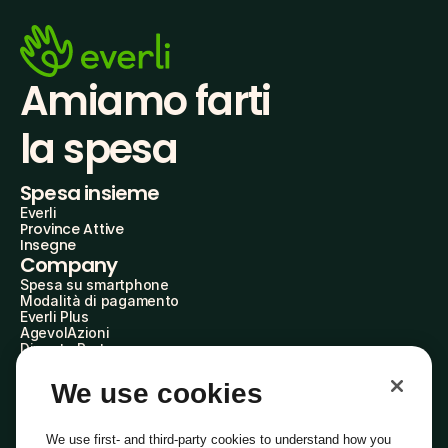
Amiamo farti
la spesa
Spesa insieme
Everli
Province Attive
Insegne
Company
Spesa su smartphone
Modalità di pagamento
Everli Plus
AgevolAzioni
Diventa Partner
Advertise with Us
Everli Shoppers
We use cookies
About Us
Scopri chi siamo
Everli News
We use first- and third-party cookies to understand how you