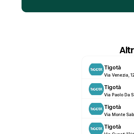
Alt
Tigotà
Via Venezia, 1
Tigotà
Via Paolo Da S
Tigotà
Via Monte Sabo
Tigotà