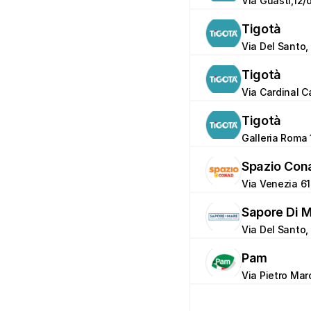
Via Guasti,12/
Tigotà
Via Del Santo,
Tigotà
Via Cardinal C
Tigotà
Galleria Roma 
Spazio Con
Via Venezia 61
Sapore Di 
Via Del Santo, 
Pam
Via Pietro Mar