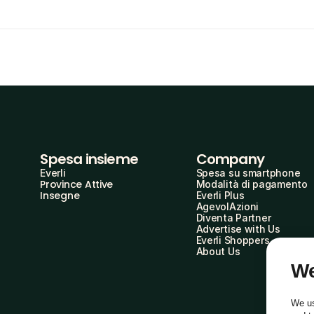
Spesa insieme
Company
Everli
Spesa su smartphone
Province Attive
Modalità di pagamento
Insegne
Everli Plus
AgevolAzioni
Diventa Partner
Advertise with Us
Everli Shoppers
About Us
We
We us