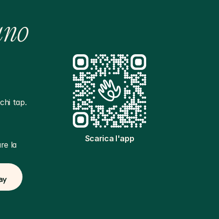
ano
hi tap. 
Scarica l'app
e la 