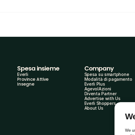
Spesa insieme
Company
Everli
Spesa su smartphone
Province Attive
Modalità di pagamento
Insegne
Everli Plus
AgevolAzioni
Diventa Partner
Advertise with Us
Everli Shoppers
About Us
We
We us