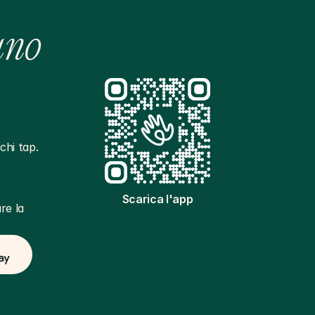
ano
hi tap. 
Scarica l'app
e la 