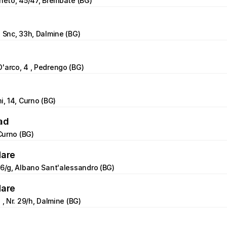
eneto, 45/47, Brembate (BG)
e Snc, 33h, Dalmine (BG)
'arco, 4 , Pedrengo (BG)
i, 14, Curno (BG)
ad
 Curno (BG)
Mare
 6/g, Albano Sant'alessandro (BG)
Mare
 , Nr. 29/h, Dalmine (BG)