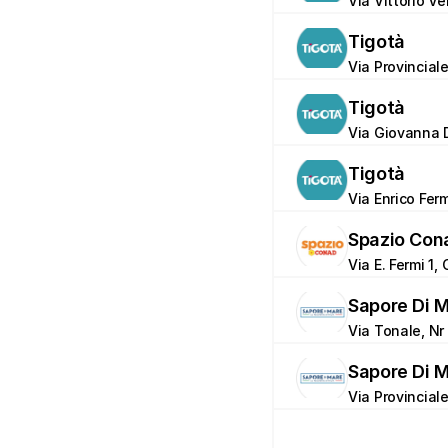
Via Vittorio V
Tigotà
Via Provincial
Tigotà
Via Giovanna D
Tigotà
Via Enrico Ferm
Spazio Con
Via E. Fermi 1,
Sapore Di 
Via Tonale, Nr
Sapore Di 
Via Provinciale