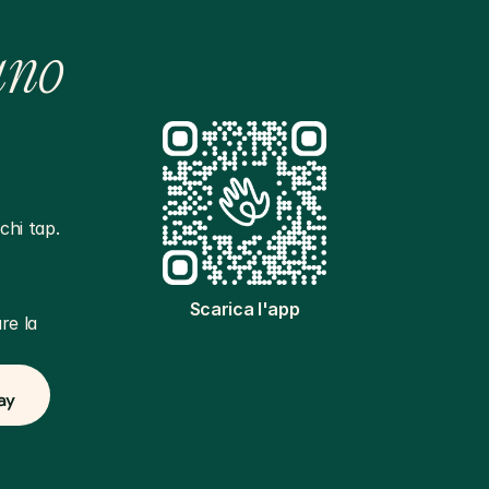
ano
hi tap. 
Scarica l'app
e la 