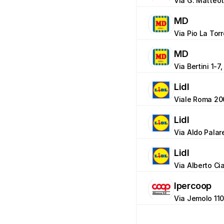
Via G. Matteott
MD
Via Pio La Tor
MD
Via Bertini 1-7, 
Lidl
Viale Roma 200,
Lidl
Via Aldo Palar
Lidl
Via Alberto Cian
Ipercoop
Via Jemolo 110