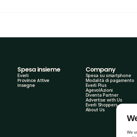
Spesa insieme
Company
Everli
Spesa su smartphone
Province Attive
Modalità di pagamento
Insegne
Everli Plus
AgevolAzioni
Diventa Partner
Advertise with Us
Everli Shoppers
About Us
We
We us