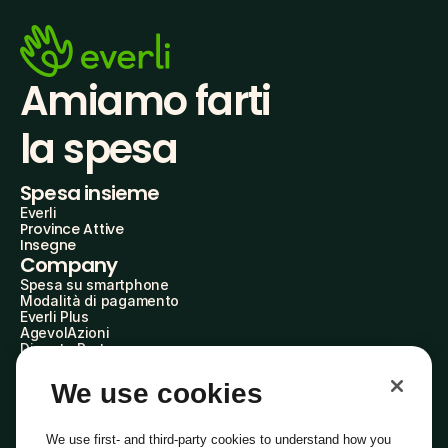
Amiamo farti
la spesa
Spesa insieme
Everli
Province Attive
Insegne
Company
Spesa su smartphone
Modalità di pagamento
Everli Plus
AgevolAzioni
Diventa Partner
Advertise with Us
Everli Shoppers
We use cookies
About Us
Scopri chi siamo
Everli News
We use first- and third-party cookies to understand how you