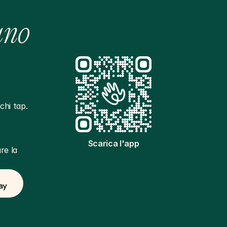
ano
hi tap. 
Scarica l'app
e la 