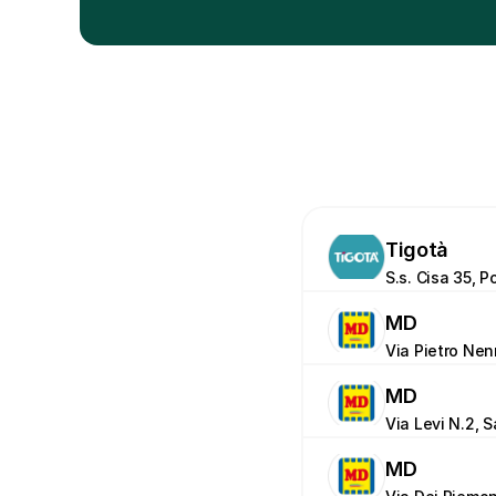
Tigotà
S.s. Cisa 35, 
MD
Via Pietro Nenn
MD
Via Levi N.2, 
MD