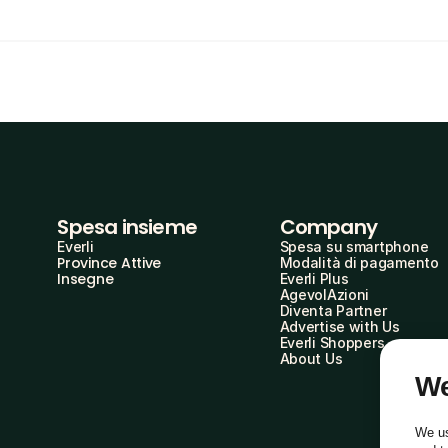
Spesa insieme
Company
Everli
Spesa su smartphone
Province Attive
Modalità di pagamento
Insegne
Everli Plus
AgevolAzioni
Diventa Partner
Advertise with Us
Everli Shoppers
About Us
We
We us