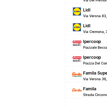
Via Dei Piemon
Lidl
Via Verona 83
Lidl
Via Cremona, 
Ipercoop
Piazzale Becca
Ipercoop
Piazza Del Comm
Famila Sup
Via Verona 36
Famila
Strada Circon