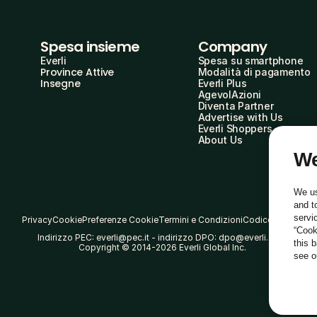
Spesa insieme
Company
Everli
Spesa su smartphone
Province Attive
Modalità di pagamento
Insegne
Everli Plus
AgevolAzioni
Diventa Partner
Advertise with Us
Everli Shoppers
About Us
We
We us
and t
servi
Privacy
Cookie
Preferenze Cookie
Termini e Condizioni
Codice Etico
“Cook
Indirizzo PEC: everli@pec.it - indirizzo DPO: dpo@everli.com
this 
Copyright © 2014-2026 Everli Global Inc.
see 