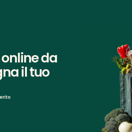
 online da 
a il tuo 
erito