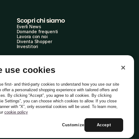
Scopri chi siamo
Everli News
Domande frequenti
Lavora con noi
Diventa Shopper
Investitori
 use cookies
e first- and third-party cookies to understand how you use our site
o offer a personalized shopping experience with tailored offers and
ces. By clicking “Accept”, you agree to all cookies. By clicking
ie Settings”, you can choose which cookies to allow. If you close
Italiano
banner with “X”, only essential cookies will be used. To learn more,
our
cookie policy
Customize
Accept