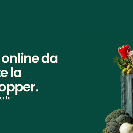
 online da 
 la 
hopper.
erito