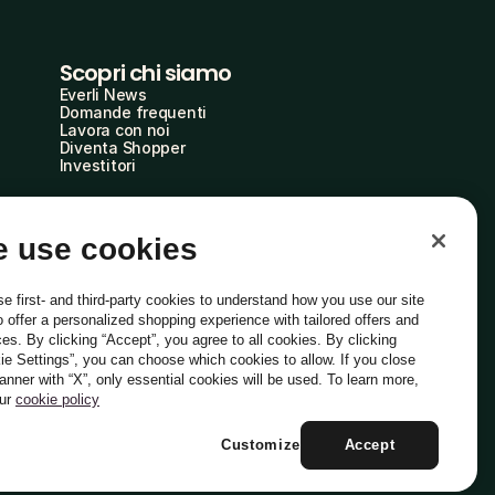
Scopri chi siamo
Everli News
Domande frequenti
Lavora con noi
Diventa Shopper
Investitori
 use cookies
e first- and third-party cookies to understand how you use our site
o offer a personalized shopping experience with tailored offers and
ces. By clicking “Accept”, you agree to all cookies. By clicking
ie Settings”, you can choose which cookies to allow. If you close
Italiano
banner with “X”, only essential cookies will be used. To learn more,
our
cookie policy
Customize
Accept