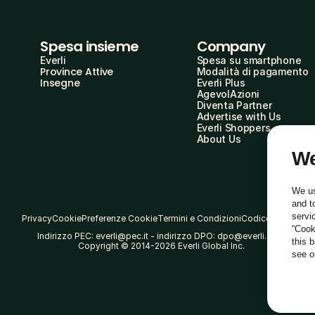
Spesa insieme
Company
Everli
Spesa su smartphone
Province Attive
Modalità di pagamento
Insegne
Everli Plus
AgevolAzioni
Diventa Partner
Advertise with Us
Everli Shoppers
About Us
We
We us
and t
servi
Privacy
Cookie
Preferenze Cookie
Termini e Condizioni
Codice Etico
“Cook
Indirizzo PEC: everli@pec.it - indirizzo DPO: dpo@everli.com
this 
Copyright © 2014-2026 Everli Global Inc.
see 