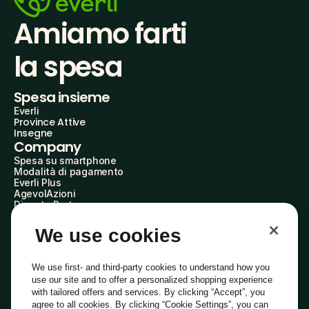
Amiamo farti
la spesa
Spesa insieme
Everli
Province Attive
Insegne
Company
Spesa su smartphone
Modalità di pagamento
Everli Plus
AgevolAzioni
Diventa Partner
Advertise with Us
Everli Shoppers
We use cookies
About Us
Scopri chi siamo
Everli News
We use first- and third-party cookies to understand how you
Domande frequenti
use our site and to offer a personalized shopping experience
Lavora con noi
with tailored offers and services. By clicking “Accept”, you
Diventa Shopper
agree to all cookies. By clicking “Cookie Settings”, you can