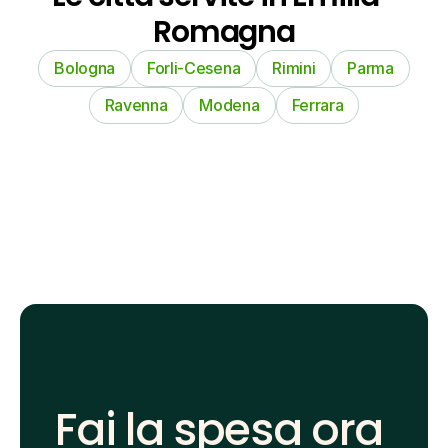
Romagna
Bologna
Forli-Cesena
Rimini
Parma
Ravenna
Modena
Ferrara
Fai la spesa ora 