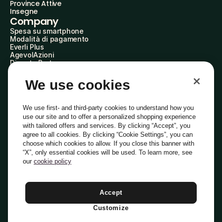
Province Attive
Insegne
Company
Spesa su smartphone
Modalità di pagamento
Everli Plus
AgevolAzioni
Diventa Partner
Advertise with Us
Everli Shoppers
We use cookies
About Us
Scopri chi siamo
Everli News
We use first- and third-party cookies to understand how you
Domande frequenti
use our site and to offer a personalized shopping experience
Lavora con noi
with tailored offers and services. By clicking “Accept”, you
Diventa Shopper
agree to all cookies. By clicking “Cookie Settings”, you can
Investitori
choose which cookies to allow. If you close this banner with
Privacy
Cookie
Preferenze Cookie
“X”, only essential cookies will be used. To learn more, see
Termini e Condizioni
Codice Etico
our
cookie policy
Indirizzo PEC: everli@pec.it - indirizzo DPO: dpo@everli.com
Copyright © 2014-2026 Everli Global Inc.
Italiano
Accept
Customize