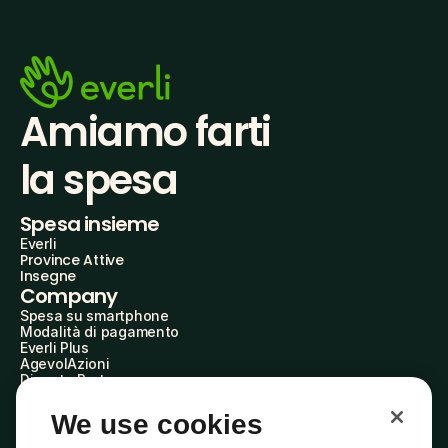
Amiamo farti
la spesa
Spesa insieme
Everli
Province Attive
Insegne
Company
Spesa su smartphone
Modalità di pagamento
Everli Plus
AgevolAzioni
Diventa Partner
Advertise with Us
Everli Shoppers
We use cookies
About Us