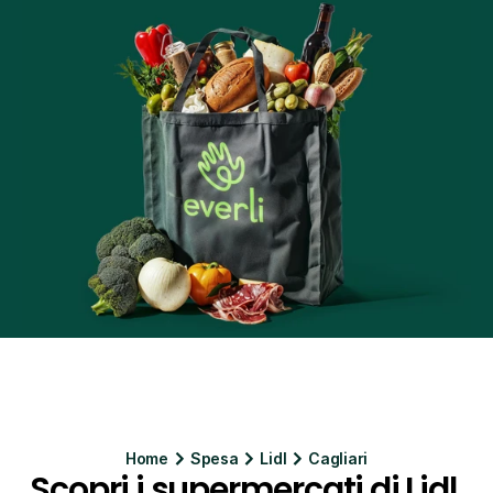
Home
Spesa
Lidl
Cagliari
Scopri i supermercati di Lidl 