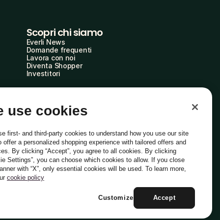
Scopri chi siamo
Everli News
Domande frequenti
Lavora con noi
Diventa Shopper
Investitori
 use cookies
e first- and third-party cookies to understand how you use our site
o offer a personalized shopping experience with tailored offers and
ces. By clicking “Accept”, you agree to all cookies. By clicking
ie Settings”, you can choose which cookies to allow. If you close
Italiano
banner with “X”, only essential cookies will be used. To learn more,
our
cookie policy
Customize
Accept