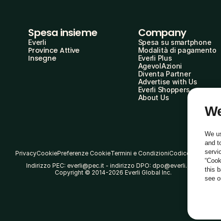
Spesa insieme
Company
Everli
Spesa su smartphone
Province Attive
Modalità di pagamento
Insegne
Everli Plus
AgevolAzioni
Diventa Partner
Advertise with Us
Everli Shoppers
About Us
We
We us
and t
servi
Privacy
Cookie
Preferenze Cookie
Termini e Condizioni
Codice Etico
“Cook
Indirizzo PEC: everli@pec.it - indirizzo DPO: dpo@everli.com
this 
Copyright © 2014-2026 Everli Global Inc.
see 