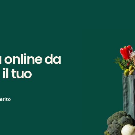
 online da 
l tuo 
erito