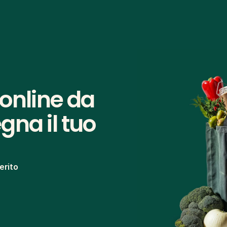
online da 
na il tuo 
erito