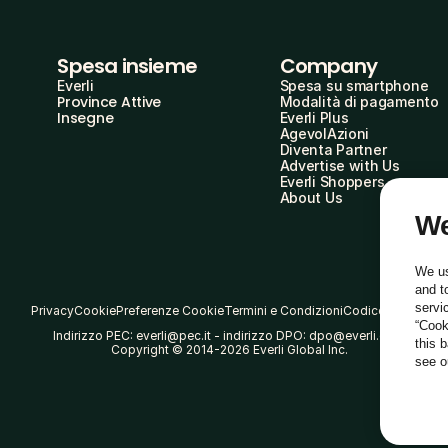
Spesa insieme
Company
Everli
Spesa su smartphone
Province Attive
Modalità di pagamento
Insegne
Everli Plus
AgevolAzioni
Diventa Partner
Advertise with Us
Everli Shoppers
About Us
We
We us
and t
servi
Privacy
Cookie
Preferenze Cookie
Termini e Condizioni
Codice Etico
“Cook
Indirizzo PEC: everli@pec.it - indirizzo DPO: dpo@everli.com
this 
Copyright © 2014-2026 Everli Global Inc.
see 