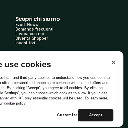
Scopri chi siamo
Everli News
Domande frequenti
Lavora con noi
Diventa Shopper
Investitori
 use cookies
e first- and third-party cookies to understand how you use our site
o offer a personalized shopping experience with tailored offers and
ces. By clicking “Accept”, you agree to all cookies. By clicking
ie Settings”, you can choose which cookies to allow. If you close
Italiano
banner with “X”, only essential cookies will be used. To learn more,
our
cookie policy
Customize
Accept