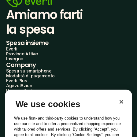
Amiamo farti
la spesa
Spesa insieme
Everli
Province Attive
Insegne
Company
Spesa su smartphone
Modalità di pagamento
Everli Plus
AgevolAzioni
Diventa Partner
Advertise with Us
Everli Shoppers
We use cookies
About Us
Scopri chi siamo
Everli News
We use first- and third-party cookies to understand how you
Domande frequenti
use our site and to offer a personalized shopping experience
Lavora con noi
with tailored offers and services. By clicking “Accept”, you
Diventa Shopper
agree to all cookies. By clicking “Cookie Settings”, you can
Investitori