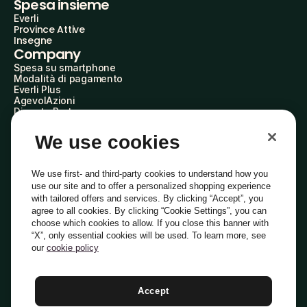
Spesa insieme
Everli
Province Attive
Insegne
Company
Spesa su smartphone
Modalità di pagamento
Everli Plus
AgevolAzioni
Diventa Partner
Advertise with Us
Everli Shoppers
We use cookies
About Us
Scopri chi siamo
Everli News
We use first- and third-party cookies to understand how you
Domande frequenti
use our site and to offer a personalized shopping experience
Lavora con noi
with tailored offers and services. By clicking “Accept”, you
Diventa Shopper
agree to all cookies. By clicking “Cookie Settings”, you can
Investitori
choose which cookies to allow. If you close this banner with
Privacy
Cookie
Preferenze Cookie
“X”, only essential cookies will be used. To learn more, see
Termini e Condizioni
Codice Etico
our
cookie policy
Indirizzo PEC: everli@pec.it - indirizzo DPO: dpo@everli.com
Copyright © 2014-2026 Everli Global Inc.
Italiano
Accept