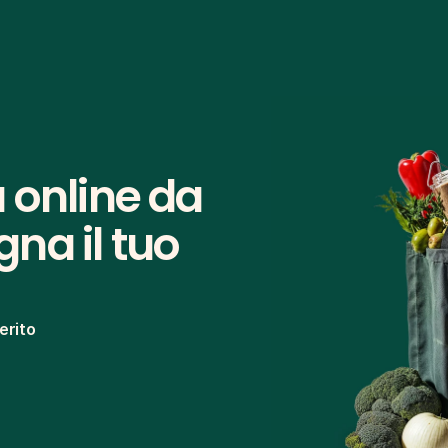
 online da 
na il tuo 
erito