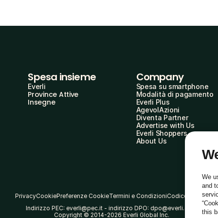
Spesa insieme
Company
Everli
Spesa su smartphone
Province Attive
Modalità di pagamento
Insegne
Everli Plus
AgevolAzioni
Diventa Partner
Advertise with Us
Everli Shoppers
About Us
We
We us
and t
servi
Privacy
Cookie
Preferenze Cookie
Termini e Condizioni
Codice Etico
“Cook
Indirizzo PEC: everli@pec.it - indirizzo DPO: dpo@everli.com
this 
Copyright © 2014-2026 Everli Global Inc.