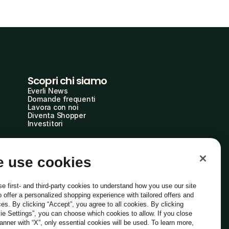
Scopri chi siamo
Everli News
Domande frequenti
Lavora con noi
Diventa Shopper
Investitori
 use cookies
e first- and third-party cookies to understand how you use our site
o offer a personalized shopping experience with tailored offers and
ces. By clicking “Accept”, you agree to all cookies. By clicking
ie Settings”, you can choose which cookies to allow. If you close
Italiano
banner with “X”, only essential cookies will be used. To learn more,