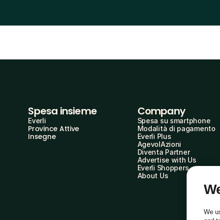
Spesa insieme
Company
Everli
Spesa su smartphone
Province Attive
Modalità di pagamento
Insegne
Everli Plus
AgevolAzioni
Diventa Partner
Advertise with Us
Everli Shoppers
About Us
We
We us