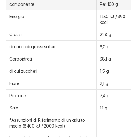
componente
Per 100 g
Energia
1630 kJ / 390 
kcal
Grassi
21,8 g
di cui acidi grassi saturi
9,0 g
Carboidrati
38,1 g
di cui zuccheri
1,5 g
Fibre
2,1 g
Proteine
7,4 g
Sale
1,1 g
*Assunzioni di Riferimento di un adulto 
medio (8400 kJ / 2000 kcal)