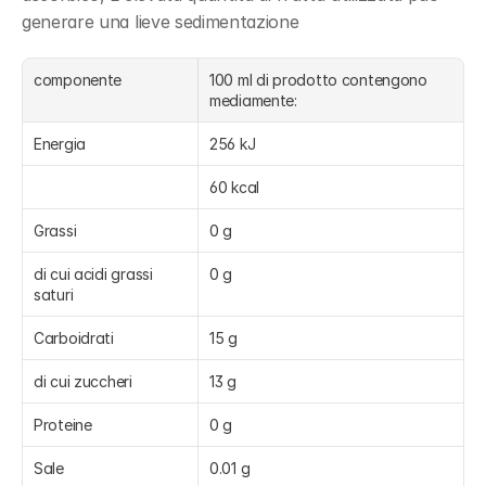
generare una lieve sedimentazione
componente
100 ml di prodotto contengono 
mediamente:
Energia
256 kJ
60 kcal
Grassi
0 g
di cui acidi grassi 
0 g
saturi
Carboidrati
15 g
di cui zuccheri
13 g
Proteine
0 g
Sale
0.01 g