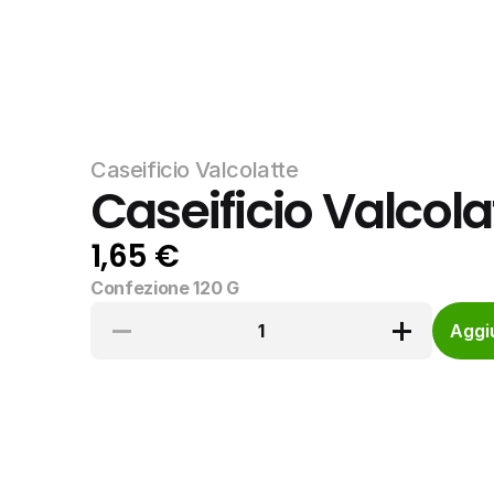
Caseificio Valcolatte
Caseificio Valcolat
1,65 €
Confezione 120 G
1
Aggiu