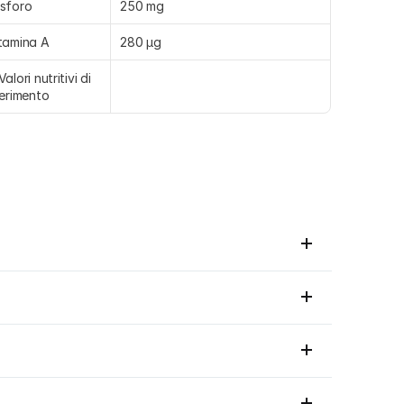
sforo
250 mg
tamina A
280 µg
Valori nutritivi di 
ferimento