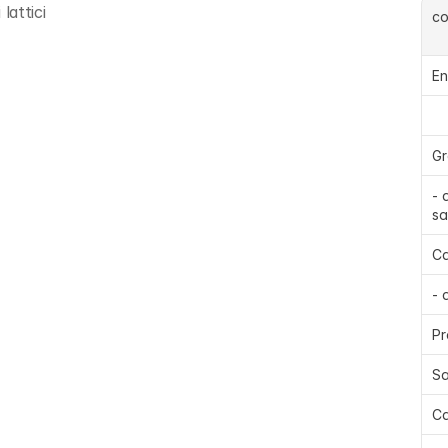
lattici
c
En
Gr
- 
sa
Ca
- 
Pr
Sa
Ca