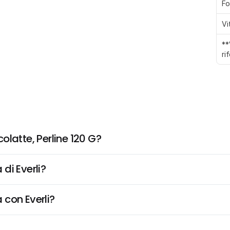
Fo
Vi
**
ri
latte, Perline 120 G?
di Everli?
 con Everli?