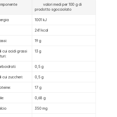
omponente
	valori medi per 100 g di 
prodotto sgocciolato
ergia:
1001 kJ
241 kcal
assi:
19 g
di cui acidi grassi 
13 g
turi:
rboidrati:
0,5 g
di cui zuccheri:
0,5 g
oteine:
17 g
le:
0,68 g
lcio
350 mg