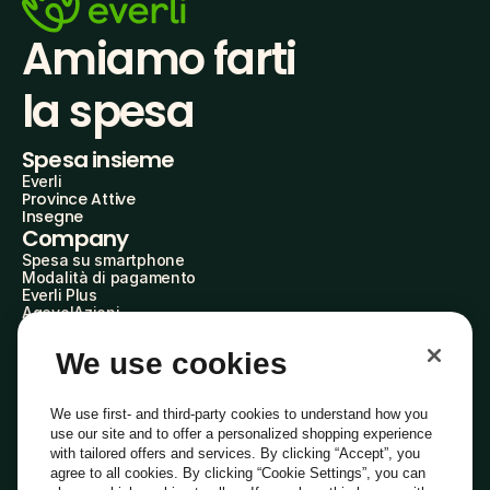
Amiamo farti
la spesa
Spesa insieme
Everli
Province Attive
Insegne
Company
Spesa su smartphone
Modalità di pagamento
Everli Plus
AgevolAzioni
Diventa Partner
Advertise with Us
We use cookies
Everli Shoppers
About Us
Scopri chi siamo
We use first- and third-party cookies to understand how you
Everli News
use our site and to offer a personalized shopping experience
Domande frequenti
with tailored offers and services. By clicking “Accept”, you
Lavora con noi
agree to all cookies. By clicking “Cookie Settings”, you can
Diventa Shopper