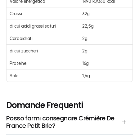
Valore energetico
1490 kJ/360 kcal
Grassi
32g
di cui acidi grassi saturi
22,5g
Carboidrati
2g
di cui zuccheri
2g
Proteine
16g
Sale
1,6g
Domande Frequenti
Posso farmi consegnare Crémière De 
France Petit Brie?