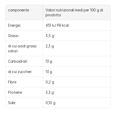
componente
Valori nutrizionali medi per 100 g di 
prodotto
Energia
413 kJ 98 kcal
Grassi
3,5 g
di cui acidi grassi 
2,3 g
saturi
Carboidrati
13 g
di cui zuccheri
13 g
Fibre
0,2 g
Proteine
3,3 g
Sale
0,10 g