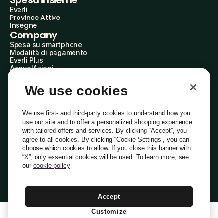
Spesa insieme
Everli
Province Attive
Insegne
Company
Spesa su smartphone
Modalità di pagamento
Everli Plus
AgevolAzioni
Diventa Partner
Advertise with Us
We use cookies
Everli Shoppers
About Us
Scopri chi siamo
We use first- and third-party cookies to understand how you
Everli News
use our site and to offer a personalized shopping experience
Domande frequenti
with tailored offers and services. By clicking “Accept”, you
Lavora con noi
agree to all cookies. By clicking “Cookie Settings”, you can
Diventa Shopper
choose which cookies to allow. If you close this banner with
Investitori
“X”, only essential cookies will be used. To learn more, see
Privacy
Cookie
Preferenze Cookie
Termini e Condizioni
Codice Etico
our
cookie policy
Copyright © 2014-2026 Everli Global Inc.
Italiano
Accept
Customize