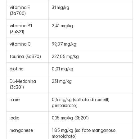
vitamina E 
31 mg/kg
(3a700)
vitamina B1 
2,41 mg/kg
(3a821)
vitamina C
99,07 mg/kg
taurina (3a370)
227,05 mg/kg
biotina
0,01 mg/kg
DL-Metionina 
231 mg/kg
(3c301)
rame
0,6 mg/kg (solfato di rame(II) 
pentaidrato)
iodio
0,15 mg/kg (3b201)
manganese
1,85 mg/kg (solfato manganoso 
monoidrato)