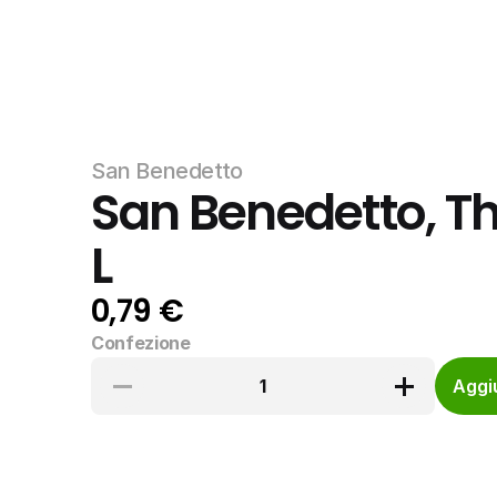
San Benedetto
San Benedetto, Thè
L
0,79 €
Confezione
1
Aggiu