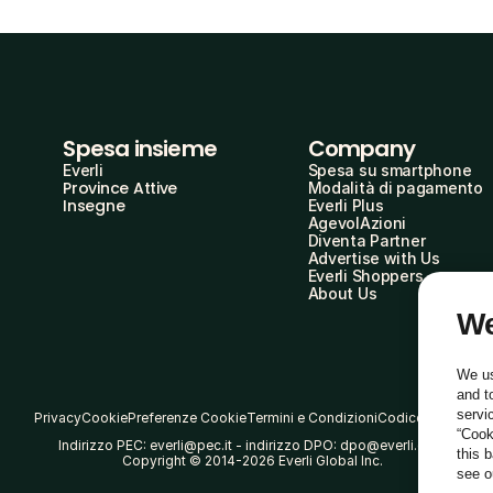
Spesa insieme
Company
Everli
Spesa su smartphone
Province Attive
Modalità di pagamento
Insegne
Everli Plus
AgevolAzioni
Diventa Partner
Advertise with Us
Everli Shoppers
About Us
We
We us
and t
servi
Privacy
Cookie
Preferenze Cookie
Termini e Condizioni
Codice Etico
“Cook
Indirizzo PEC: everli@pec.it - indirizzo DPO: dpo@everli.com
this 
Copyright © 2014-2026 Everli Global Inc.
see 