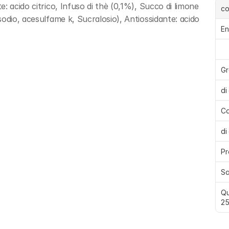
 acido citrico, Infuso di thè (0,1%), Succo di limone 
c
odio, acesulfame k, Sucralosio), Antiossidante: acido 
En
Gr
di
Ca
di
Pr
Sa
Qu
25