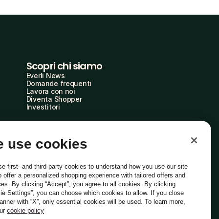
Scopri chi siamo
Everli News
Domande frequenti
Lavora con noi
Diventa Shopper
Investitori
 use cookies
e first- and third-party cookies to understand how you use our site
o offer a personalized shopping experience with tailored offers and
ces. By clicking “Accept”, you agree to all cookies. By clicking
ie Settings”, you can choose which cookies to allow. If you close
Italiano
banner with “X”, only essential cookies will be used. To learn more,
our
cookie policy