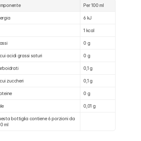
omponente
Per 100 ml
ergia
6 kJ
1 kcal
assi
0 g
 cui acidi grassi saturi
0 g
rboidrati
0,1 g
 cui zuccheri
0,1 g
oteine
0 g
le
0,01 g
esta bottiglia contiene 6 porzioni da 
0 ml