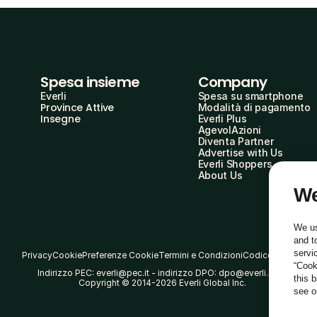
Spesa insieme
Company
Everli
Spesa su smartphone
Province Attive
Modalità di pagamento
Insegne
Everli Plus
AgevolAzioni
Diventa Partner
Advertise with Us
Everli Shoppers
About Us
We
We us
and t
servi
Privacy
Cookie
Preferenze Cookie
Termini e Condizioni
Codice Etico
“Cook
Indirizzo PEC: everli@pec.it - indirizzo DPO: dpo@everli.com
this 
Copyright © 2014-2026 Everli Global Inc.
see 