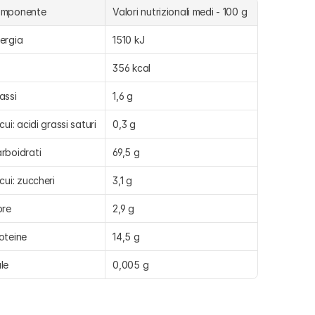
omponente
Valori nutrizionali medi - 100 g
ergia
1510 kJ
356 kcal
assi
1,6 g
 cui: acidi grassi saturi
0,3 g
rboidrati
69,5 g
 cui: zuccheri
3,1 g
bre
2,9 g
oteine
14,5 g
le
0,005 g