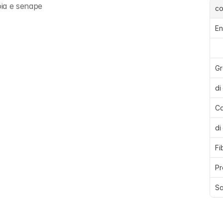
oia e senape
c
En
Gr
di
Ca
di
Fi
Pr
Sa