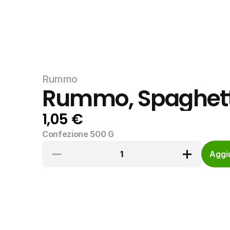
Rummo
Rummo, Spaghetti
1,05 €
Confezione 500 G
1
Aggiu