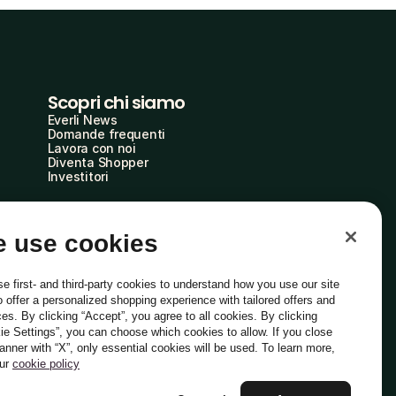
Scopri chi siamo
Everli News
Domande frequenti
Lavora con noi
Diventa Shopper
Investitori
 use cookies
e first- and third-party cookies to understand how you use our site
o offer a personalized shopping experience with tailored offers and
ces. By clicking “Accept”, you agree to all cookies. By clicking
ie Settings”, you can choose which cookies to allow. If you close
Italiano
banner with “X”, only essential cookies will be used. To learn more,
our
cookie policy