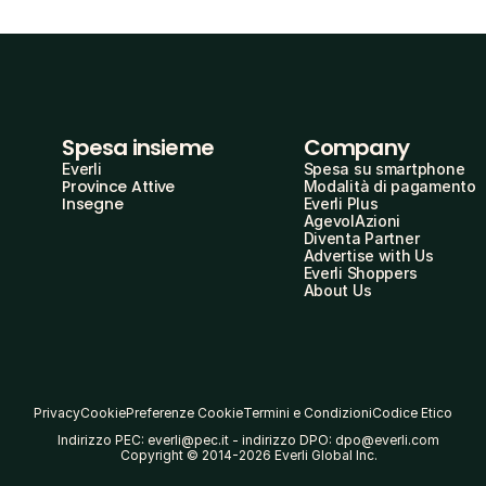
Spesa insieme
Company
Everli
Spesa su smartphone
Province Attive
Modalità di pagamento
Insegne
Everli Plus
AgevolAzioni
Diventa Partner
Advertise with Us
Everli Shoppers
About Us
Privacy
Cookie
Preferenze Cookie
Termini e Condizioni
Codice Etico
Indirizzo PEC: everli@pec.it - indirizzo DPO: dpo@everli.com
Copyright © 2014-2026 Everli Global Inc.