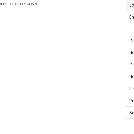
enere soia e uova
c
En
Gr
di
Ca
di
Fi
Pr
Sa