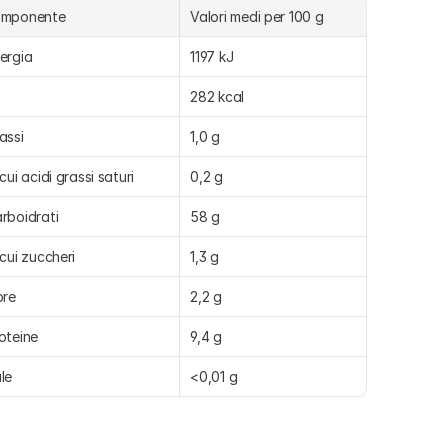
omponente
Valori medi per 100 g
ergia
1197 kJ
282 kcal
assi
1,0 g
 cui acidi grassi saturi
0,2 g
rboidrati
58 g
 cui zuccheri
1,3 g
bre
2,2 g
oteine
9,4 g
le
<0,01 g