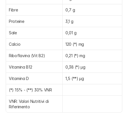
Fibre
0,7 g
Proteine
3,1 g
Sale
0,01 g
Calcio
120 (*) mg
Riboflavina (Vit B2)
0,21 (*) mg
Vitamina B12
0,38 (*) µg
Vitamina D
1,5 (**) µg
(*) 15% - (**) 30% VNR
VNR: Valori Nutritivi di 
Riferimento