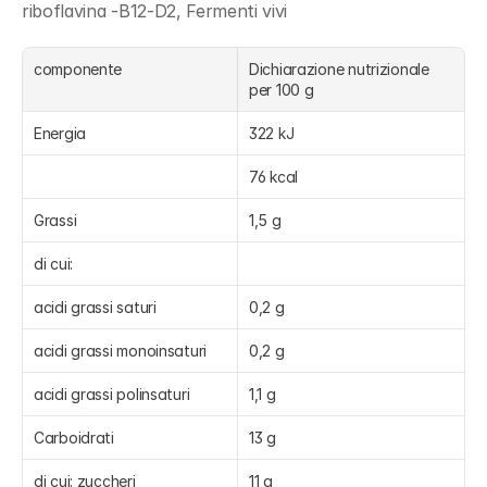
riboflavina -B12-D2, Fermenti vivi
componente
Dichiarazione nutrizionale 
per 100 g
Energia
322 kJ
76 kcal
Grassi
1,5 g
di cui:
acidi grassi saturi
0,2 g
acidi grassi monoinsaturi
0,2 g
acidi grassi polinsaturi
1,1 g
Carboidrati
13 g
di cui: zuccheri
11 g