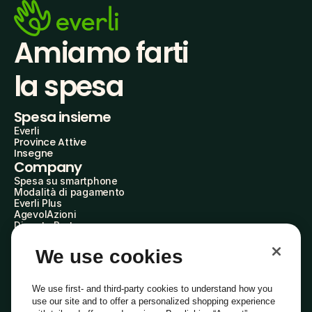
Amiamo farti
la spesa
Spesa insieme
Everli
Province Attive
Insegne
Company
Spesa su smartphone
Modalità di pagamento
Everli Plus
AgevolAzioni
Diventa Partner
Advertise with Us
Everli Shoppers
We use cookies
About Us
Scopri chi siamo
Everli News
We use first- and third-party cookies to understand how you
Domande frequenti
use our site and to offer a personalized shopping experience
Lavora con noi