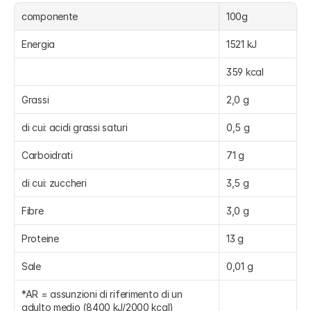
componente
100g
Energia
1521 kJ
359 kcal
Grassi
2,0 g
di cui: acidi grassi saturi
0,5 g
Carboidrati
71 g
di cui: zuccheri
3,5 g
Fibre
3,0 g
Proteine
13 g
Sale
0,01 g
*AR = assunzioni di riferimento di un 
adulto medio (8400 kJ/2000 kcal)