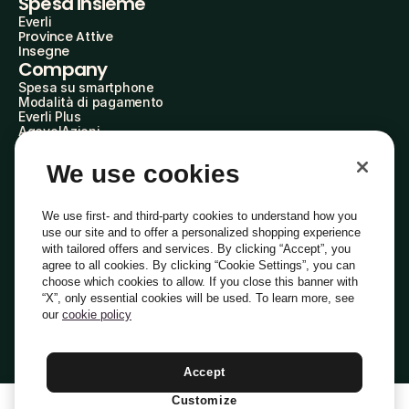
Spesa insieme
Everli
Province Attive
Insegne
Company
Spesa su smartphone
Modalità di pagamento
Everli Plus
AgevolAzioni
Diventa Partner
Advertise with Us
We use cookies
Everli Shoppers
About Us
Scopri chi siamo
We use first- and third-party cookies to understand how you
Everli News
use our site and to offer a personalized shopping experience
Domande frequenti
with tailored offers and services. By clicking “Accept”, you
Lavora con noi
agree to all cookies. By clicking “Cookie Settings”, you can
Diventa Shopper
choose which cookies to allow. If you close this banner with
Investitori
“X”, only essential cookies will be used. To learn more, see
Privacy
Cookie
Preferenze Cookie
Termini e Condizioni
Codice Etico
our
cookie policy
Copyright © 2014-2026 Everli Global Inc.
Italiano
Accept
Customize