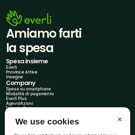
Amiamo farti
la spesa
Spesa insieme
Everli
Province Attive
Insegne
Company
Spesa su smartphone
Modalità di pagamento
Everli Plus
AgevolAzioni
Diventa Partner
Advertise with Us
Everli Shoppers
We use cookies
About Us
Scopri chi siamo
Everli News