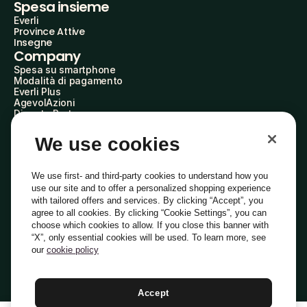
Spesa insieme
Everli
Province Attive
Insegne
Company
Spesa su smartphone
Modalità di pagamento
Everli Plus
AgevolAzioni
Diventa Partner
Advertise with Us
Everli Shoppers
We use cookies
About Us
Scopri chi siamo
Everli News
We use first- and third-party cookies to understand how you
Domande frequenti
use our site and to offer a personalized shopping experience
Lavora con noi
with tailored offers and services. By clicking “Accept”, you
Diventa Shopper
agree to all cookies. By clicking “Cookie Settings”, you can
Investitori
choose which cookies to allow. If you close this banner with
Privacy
Cookie
Preferenze Cookie
“X”, only essential cookies will be used. To learn more, see
Termini e Condizioni
Codice Etico
our
cookie policy
Indirizzo PEC: everli@pec.it - indirizzo DPO: dpo@everli.com
Copyright © 2014-2026 Everli Global Inc.
Italiano
Accept