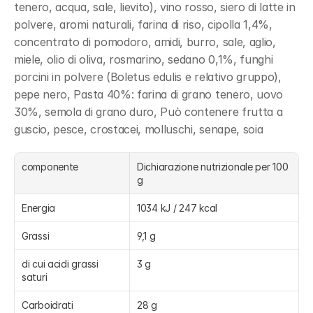
tenero, acqua, sale, lievito), vino rosso, siero di latte in 
polvere, aromi naturali, farina di riso, cipolla 1,4%, 
concentrato di pomodoro, amidi, burro, sale, aglio, 
miele, olio di oliva, rosmarino, sedano 0,1%, funghi 
porcini in polvere (Boletus edulis e relativo gruppo), 
pepe nero, Pasta 40%: farina di grano tenero, uovo 
30%, semola di grano duro, Può contenere frutta a 
guscio, pesce, crostacei, molluschi, senape, soia
componente
Dichiarazione nutrizionale per 100 
g
Energia
1034 kJ / 247 kcal
Grassi
9,1 g
di cui acidi grassi 
3 g
saturi
Carboidrati
28 g