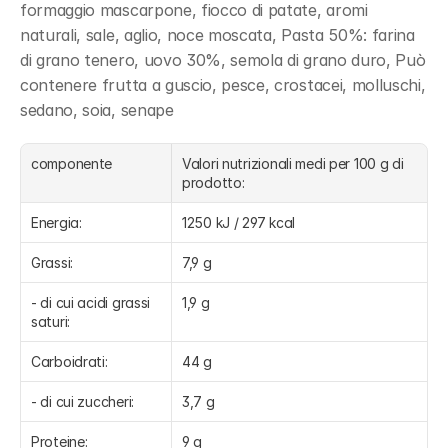
formaggio mascarpone, fiocco di patate, aromi 
naturali, sale, aglio, noce moscata, Pasta 50%: farina 
di grano tenero, uovo 30%, semola di grano duro, Può 
contenere frutta a guscio, pesce, crostacei, molluschi, 
sedano, soia, senape
componente
Valori nutrizionali medi per 100 g di 
prodotto:
Energia:
1250 kJ / 297 kcal
Grassi:
7,9 g
- di cui acidi grassi 
1,9 g
saturi:
Carboidrati:
44 g
- di cui zuccheri:
3,7 g
Proteine:
9 g