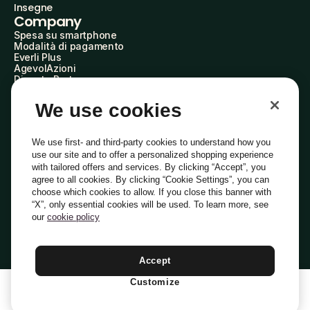
Insegne
Company
Spesa su smartphone
Modalità di pagamento
Everli Plus
AgevolAzioni
Diventa Partner
Advertise with Us
Everli Shoppers
We use cookies
About Us
Scopri chi siamo
Everli News
We use first- and third-party cookies to understand how you
Domande frequenti
use our site and to offer a personalized shopping experience
Lavora con noi
with tailored offers and services. By clicking “Accept”, you
Diventa Shopper
agree to all cookies. By clicking “Cookie Settings”, you can
Investitori
choose which cookies to allow. If you close this banner with
Privacy
Cookie
Preferenze Cookie
“X”, only essential cookies will be used. To learn more, see
Termini e Condizioni
Codice Etico
our
cookie policy
Indirizzo PEC: everli@pec.it - indirizzo DPO: dpo@everli.com
Copyright © 2014-2026 Everli Global Inc.
Italiano
Accept
Customize
1
Aggiungi Al Carrello