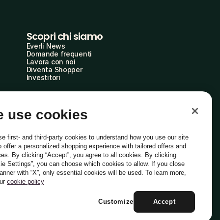
Scopri chi siamo
Everli News
Domande frequenti
Lavora con noi
Diventa Shopper
Investitori
 use cookies
e first- and third-party cookies to understand how you use our site
o offer a personalized shopping experience with tailored offers and
ces. By clicking “Accept”, you agree to all cookies. By clicking
ie Settings”, you can choose which cookies to allow. If you close
Italiano
banner with “X”, only essential cookies will be used. To learn more,
our
cookie policy
Customize
Accept