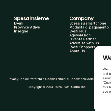
Spesa insieme
Company
Everli
Spesa su smartphone
Province Attive
Modalità di pagamento
Insegne
Everli Plus
AgevolAzioni
Diventa Partner
Advertise with Us
Everli Shoppers
About Us
We
We us
and t
servi
Privacy
Cookie
Preferenze Cookie
Termini e Condizioni
Codice Etico
“Cook
Copyright © 2014-2026 Everli Global Inc.
this 
see 