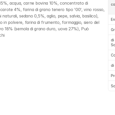
5%, acqua, carne bovina 10%, concentrato di 
c
carote 4%, farina di grano tenero tipo '00', vino rosso, 
i naturali, sedano 0,5%, aglio, pepe, salvia, basilico), 
En
 in polvere, farina di frumento, formaggio, siero del 
'uovo 18% (semola di grano duro, uova 27%), Può 
Gr
chi
di
Sa
Ca
di
Pr
Sa