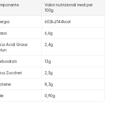
omponente
Valori nutrizionali medi per 
100g
ergia
602kJ/144kcal
assi
6,6g
 cui Acidi Grassi 
2,4g
turi
rboidrati
13g
 cui Zuccheri
2,3g
oteine
8,3g
le
0,90g