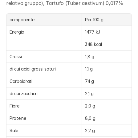
relativo gruppo), Tartufo (Tuber aestivum) 0,017%
componente
Per 100 g
Energia
1477 kJ
348 kcal
Grassi
1,8 g
di cui acidi grassi saturi
1,1 g
Carboidrati
74 g
di cui zuccheri
2,1 g
Fibre
2,0 g
Proteine
8,0 g
Sale
2,2 g