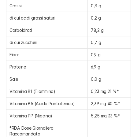
Grassi
0,8 g
di cui acidi grassi saturi
0,2 g
Carboidrati
78,2 g
di cui zuccheri
0,7 g
Fibre
0,9 g
Proteine
6,9 g
Sale
0,0 g
Vitamina B1 (Tiammina)
0,23 mg 21 %*
Vitamina B5 (Acido Pantotenico)
2,39 mg 40 %*
Vitamina PP (Niacina)
5,25 mg 33 %*
*RDA Dose Giornaliera 
Raccomandata