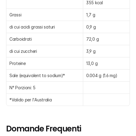
355 kcal
Grassi
1,7 g
di cui acidi grassi saturi
0,9 g
Carboidrati
72,0 g
di cui zuccheri
3,9 g
Proteine
13,0 g
Sale (equivalent to sodium)*
0.004 g (1.6 mg)
N° Porzioni: 5
*Valido per l'Australia
Domande Frequenti