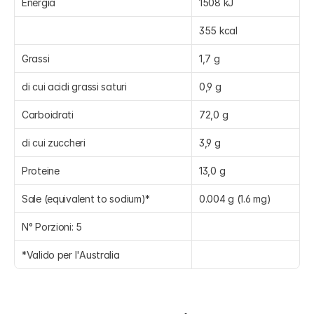
Energia
1508 kJ
355 kcal
Grassi
1,7 g
di cui acidi grassi saturi
0,9 g
Carboidrati
72,0 g
di cui zuccheri
3,9 g
Proteine
13,0 g
Sale (equivalent to sodium)*
0.004 g (1.6 mg)
N° Porzioni: 5
*Valido per l'Australia