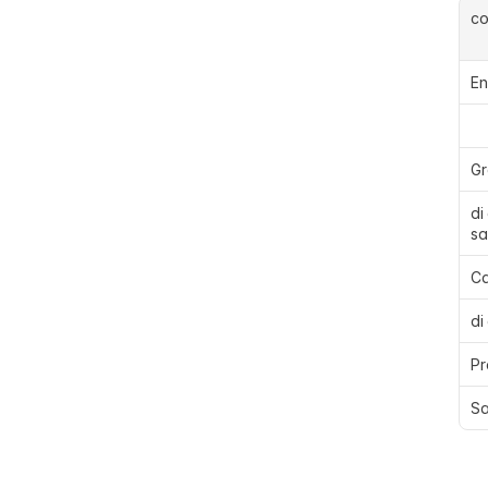
c
En
Gr
di
sa
Ca
di
Pr
Sa