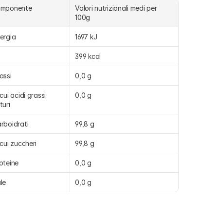
omponente
Valori nutrizionali medi per 
100g
ergia
1697 kJ
399 kcal
assi
0,0 g
 cui acidi grassi 
0,0 g
turi
rboidrati
99,8 g
 cui zuccheri
99,8 g
oteine
0,0 g
le
0,0 g