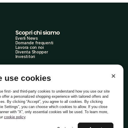
Scopri chi siamo
Everli News
Domande frequenti
Lavora con noi
Diventa Shopper
Investitori
 use cookies
e first- and third-party cookies to understand how you use our site
o offer a personalized shopping experience with tailored offers and
ces. By clicking “Accept”, you agree to all cookies. By clicking
ie Settings”, you can choose which cookies to allow. If you close
Italiano
banner with “X”, only essential cookies will be used. To learn more,
our
cookie policy