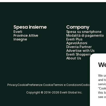
Spesa insieme
Company
Everli
Spesa su smartphone
Province Attive
Modalità di pagamento
Insegne
Everli Plus
AgevolAzioni
Diventa Partner
Advertise with Us
Everli Shoppers
About Us
We
We us
and t
servi
Privacy
Cookie
Preferenze Cookie
Termini e Condizioni
Codice Etico
“Cook
Copyright © 2014-2026 Everli Global Inc.
this 
see 