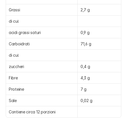
Grassi
2,7 g
di cui:
acidi grassi saturi
0,9 g
Carboidrati
71,6 g
di cui:
zuccheri
0,4 g
Fibre
4,3 g
Proteine
7 g
Sale
0,02 g
Contiene circa 12 porzioni