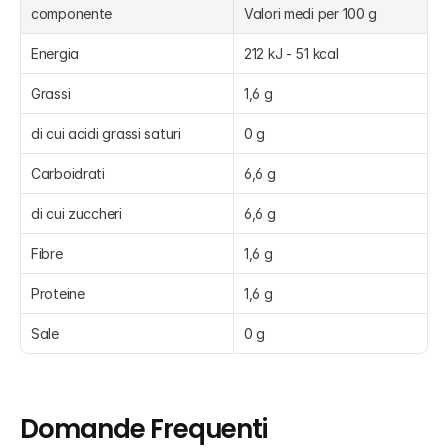
componente
Valori medi per 100 g
Energia
212 kJ - 51 kcal
Grassi
1,6 g
di cui acidi grassi saturi
0 g
Carboidrati
6,6 g
di cui zuccheri
6,6 g
Fibre
1,6 g
Proteine
1,6 g
Sale
0 g
Domande Frequenti