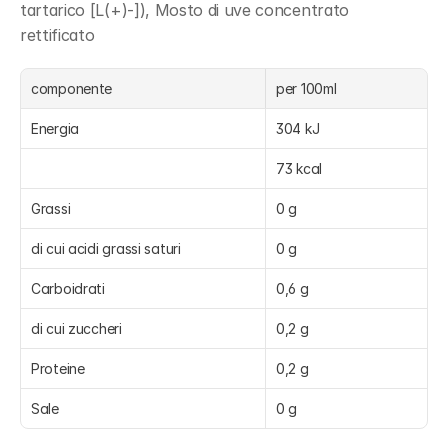
tartarico [L(+)-]), Mosto di uve concentrato 
rettificato
componente
per 100ml
Energia
304 kJ
73 kcal
Grassi
0 g
di cui acidi grassi saturi
0 g
Carboidrati
0,6 g
di cui zuccheri
0,2 g
Proteine
0,2 g
Sale
0 g