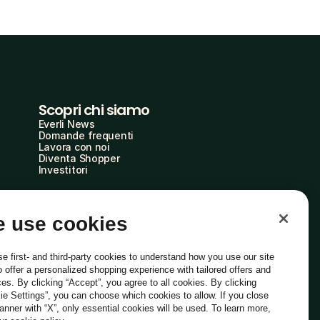
Scopri chi siamo
Everli News
Domande frequenti
Lavora con noi
Diventa Shopper
Investitori
 use cookies
e first- and third-party cookies to understand how you use our site
o offer a personalized shopping experience with tailored offers and
ces. By clicking “Accept”, you agree to all cookies. By clicking
ie Settings”, you can choose which cookies to allow. If you close
Italiano
banner with “X”, only essential cookies will be used. To learn more,