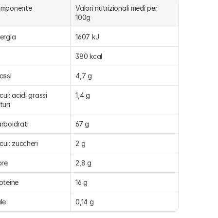
omponente
Valori nutrizionali medi per 
100g
ergia
1607 kJ
380 kcal
assi
4,7 g
 cui: acidi grassi 
1,4 g
turi
rboidrati
67 g
 cui: zuccheri
2 g
bre
2,8 g
oteine
16 g
le
0,14 g