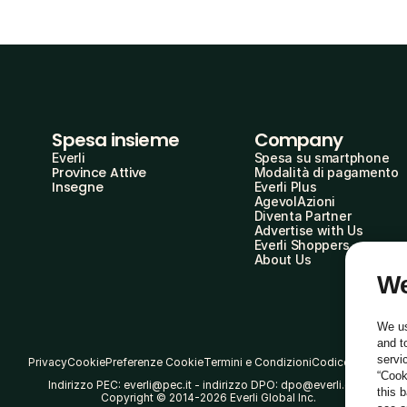
Spesa insieme
Company
Everli
Spesa su smartphone
Province Attive
Modalità di pagamento
Insegne
Everli Plus
AgevolAzioni
Diventa Partner
Advertise with Us
Everli Shoppers
About Us
We
We us
and t
servi
Privacy
Cookie
Preferenze Cookie
Termini e Condizioni
Codice Etico
“Cook
Indirizzo PEC: everli@pec.it - indirizzo DPO: dpo@everli.com
this 
Copyright © 2014-2026 Everli Global Inc.