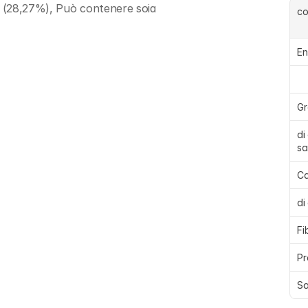
 (28,27%), Può contenere soia
c
En
Gr
di
sa
Ca
di
Fi
Pr
Sa