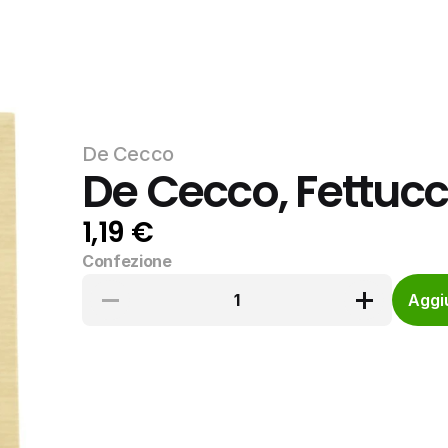
De Cecco
De Cecco, Fettucci
1,19 €
Confezione
1
Aggiu